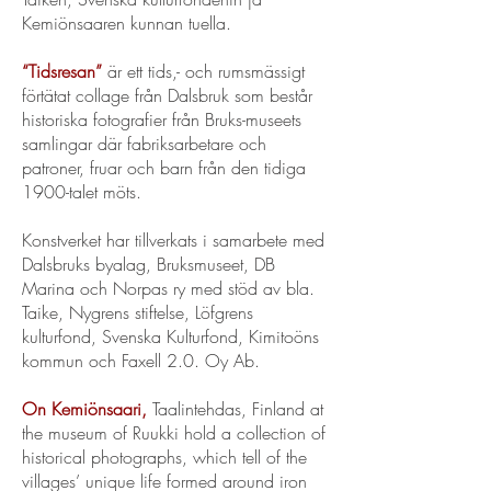
Kemiönsaaren kunnan tuella.
“Tidsresan”
är ett tids,- och rumsmässigt
förtätat collage från Dalsbruk som består
historiska fotografier från Bruks-museets
samlingar där fabriksarbetare och
patroner, fruar och barn från den tidiga
1900-talet möts.
Konstverket har tillverkats i samarbete med
Dalsbruks byalag, Bruksmuseet, DB
Marina och Norpas ry med stöd av bla.
Taike, Nygrens stiftelse, Löfgrens
kulturfond, Svenska Kulturfond, Kimitoöns
kommun och Faxell 2.0. Oy Ab.
On Kemiönsaari,
Taalintehdas, Finland at
the museum of Ruukki hold a collection of
historical photographs, which tell of the
villages’ unique life formed around iron