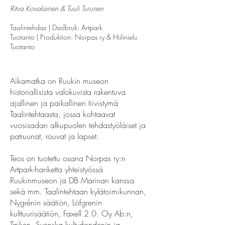
Ritva Kovalainen & Tuuli Turunen
Taalintehdas | Daslbruk: Artpark
Tuotanto ( Produktion: Norpas ry & Hiilinielu
Tuotanto
Aikamatka on Ruukin museon
historiallisista valokuvista rakentuva
ajallinen ja paikallinen tiivistymä
Taalintehtaasta, jossa kohtaavat
vuosisadan alkupuolen tehdastyöläiset ja
patruunat, rouvat ja lapset.
Teos on tuotettu osana Norpas ry:n
Artpark-hanketta yhteistyössä
Ruukinmuseon ja DB Marinan kanssa
sekä mm. Taalintehtaan kylätoimikunnan,
Nygrénin säätiön, Löfgrenin
kulttuurisäätiön, Faxell 2.0. Oy Ab:n,
Taiken, Svenska kulturfondenin ja