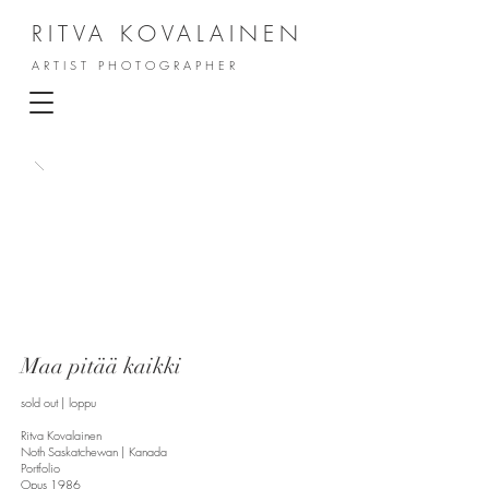
RITVA KOVALAINEN
ARTIST PHOTOGRAPHER
Maa pitää kaikki
sold out | loppu
Ritva Kovalainen
Noth Saskatchewan | Kanada
Portfolio
Opus 1986