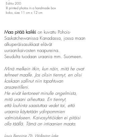
Editio 200
8 printed photos in a handmade box
koko, size 11 cm x 12 cm
Maa pitää kaikki
on kuvattu Pohois-
Saskatchewanissa Kanadassa, jossa maan
alkuperäisasukkaat elävät
uuraanikaivosten naapureina.
Seudulta tuodaan uraania mm. Suomeen.
​Minä melkein itkin, kun näin, mitä he ovat
tehneet maalle. Jos olisin tiennyt, en olisi
koskaan sallinut niin tapahtuvan
ansareitilleni.
He eivät kertoneet minulle ongelmista,
mitä uraani aiheuttaa. En tiennyt,
että louhinta saastuttaa vedet tai, että
uraania käytetään ydinpommien
valmistukseen. Kaivosyhtiöiden ei pitäisi
olla täällä. Tämä on intiaanien maata.
Louis Benoinie 76, Wollaston Lake