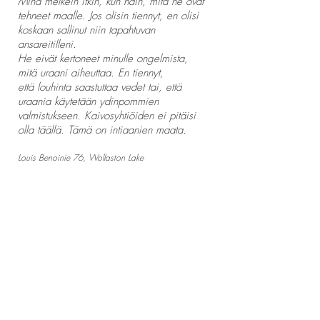
Minä melkein itkin, kun näin, mitä he ovat
tehneet maalle. Jos olisin tiennyt, en olisi
koskaan sallinut niin tapahtuvan
ansareitilleni.
He eivät kertoneet minulle ongelmista,
mitä uraani aiheuttaa. En tiennyt,
että louhinta saastuttaa vedet tai, että
uraania käytetään ydinpommien
valmistukseen. Kaivosyhtiöiden ei pitäisi
olla täällä. Tämä on intiaanien maata.
Louis Benoinie 76, Wollaston Lake
yhteys / contact