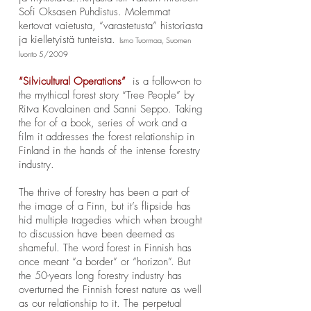
Sofi Oksasen Puhdistus. Molemmat
kertovat vaietusta, “varastetusta” historiasta
ja kielletyistä tunteista.
Ismo Tuormaa, Suomen
luonto 5/2009
“Silvicultural Operations”
is a follow-on to
the mythical forest story “Tree People” by
Ritva Kovalainen and Sanni Seppo. Taking
the for of a book, series of work and a
film it addresses the forest relationship in
Finland in the hands of the intense forestry
industry.
The thrive of forestry has been a part of
the image of a Finn, but it’s flipside has
hid multiple tragedies which when brought
to discussion have been deemed as
shameful. The word forest in Finnish has
once meant “a border” or “horizon”. But
the 50-years long forestry industry has
overturned the Finnish forest nature as well
as our relationship to it. The perpetual