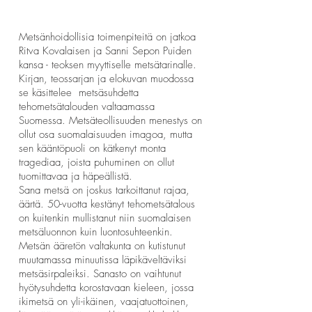
Metsänhoidollisia toimenpiteitä on jatkoa
Ritva Kovalaisen ja Sanni Sepon Puiden
kansa - teoksen myyttiselle metsätarinalle.
Kirjan, teossarjan ja elokuvan muodossa
se käsittelee metsäsuhdetta
tehometsätalouden valtaamassa
Suomessa. Metsäteollisuuden menestys on
ollut osa suomalaisuuden imagoa, mutta
sen kääntöpuoli on kätkenyt monta
tragediaa, joista puhuminen on ollut
tuomittavaa ja häpeällistä.
Sana metsä on joskus tarkoittanut rajaa,
äärtä. 50-vuotta kestänyt tehometsätalous
on kuitenkin mullistanut niin suomalaisen
metsäluonnon kuin luontosuhteenkin.
Metsän ääretön valtakunta on kutistunut
muutamassa minuutissa läpikäveltäviksi
metsäsirpaleiksi. Sanasto on vaihtunut
hyötysuhdetta korostavaan kieleen, jossa
ikimetsä on yli-ikäinen, vaajatuottoinen,