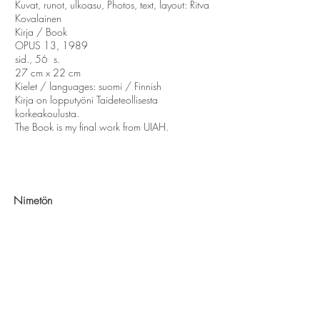
Kuvat, runot, ulkoasu, Photos, text, layout: Ritva
Kovalainen
Kirja / Book
OPUS 13, 1989
sid., 56 s.
27 cm x 22 cm
Kielet / languages: suomi / Finnish
Kirja on lopputyöni Taideteollisesta
korkeakoulusta.
The Book is my final work from UIAH.
Nimetön