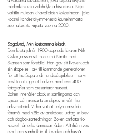
arvoisensa kuvateoksen, joka tarjoaa lukijoille
mielenkiintoisia välähdyksiä historiasta. Kirja
valittiin mukaan kirjavalioiden kokoelmaan, joka
koostui kahdestakymmenestä kauneimmasta
suomalaisista kirjasta vuonna 2000.
Sagalund, Min kostsamma leksak
Den första juli år 1900 öppnade läraren Nils
Oskar Jansson sitt museum i Kimito med
Skansen som förebild. Han gav sitt livsverk och
sin skapelse i arv till kommande generationer.
För att fira Sagalunds hundraårsjubileum har vi
beslutat att utge ett bildverk med över 400
fotografier som presenterar museet.
Boken innehåller plock ur samlingarna och
bjuder på intressanta smakprov ur vårt rika
arkivmaterial. Vi har valt att belysa enskilda
föremål med hjälp av anekdoter, utdrag ur brev
och dagboksanteckningar. Boken omfattar tio
kapitel från olika ämnesområden. Allt ifrån livets
cykel och samhällsliv till leksaker och hushåll
finns representerat.